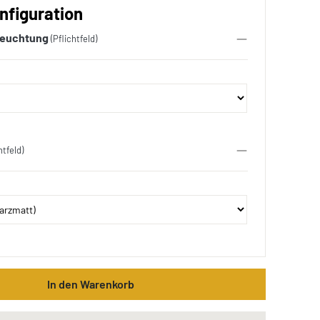
nfiguration
leuchtung
(Pflichtfeld)
htfeld)
In den Warenkorb