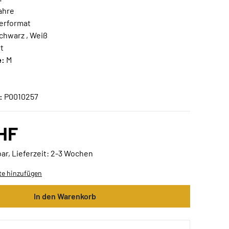
ahre
erformat
Schwarz , Weiß
t
e:
M
n
:
P0010257
CHF
ar, Lieferzeit: 2-3 Wochen
te hinzufügen
In den Warenkorb