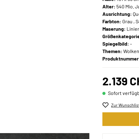
Alter:
540 Mio. J
Ausrichtung:
Qu
Farbton:
Grau , 
Maserung:
Linier
Größenkategori
Spiegelbild:
-
Themen:
Wolke
Produktnummer
2.139 
Sofort verfügb
Zur Wunschlis