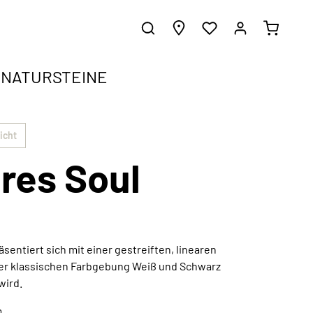
NATURSTEINE
ergrundwissen.
gen
icht
res Soul
e harmonisch in jeden Einrichtungsstil
d erhalte inspirierende Gestaltungsideen.
z
äsentiert sich mit einer gestreiften, linearen
 der klassischen Farbgebung Weiß und Schwarz
Außergewöhnliche Kunstwerke
wird.
Jetzt entdecken
m