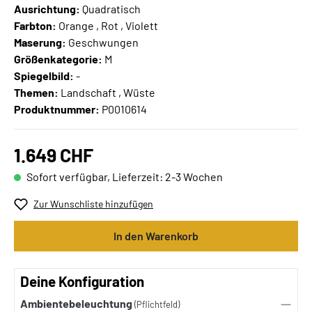
Ausrichtung:
Quadratisch
Farbton:
Orange , Rot , Violett
Maserung:
Geschwungen
Größenkategorie:
M
Spiegelbild:
-
Themen:
Landschaft , Wüste
Produktnummer:
P0010614
1.649 CHF
Sofort verfügbar, Lieferzeit: 2-3 Wochen
Zur Wunschliste hinzufügen
In den Warenkorb
Deine Konfiguration
Ambientebeleuchtung
(Pflichtfeld)