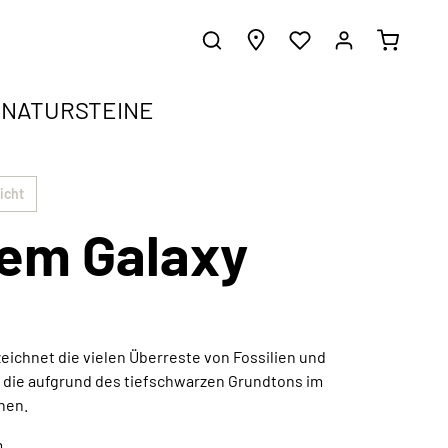
NATURSTEINE
ergrundwissen.
gen
icht
em Galaxy
e harmonisch in jeden Einrichtungsstil
d erhalte inspirierende Gestaltungsideen.
z
zeichnet die vielen Überreste von Fossilien und
 die aufgrund des tiefschwarzen Grundtons im
Außergewöhnliche Kunstwerke
hen.
Jetzt entdecken
m