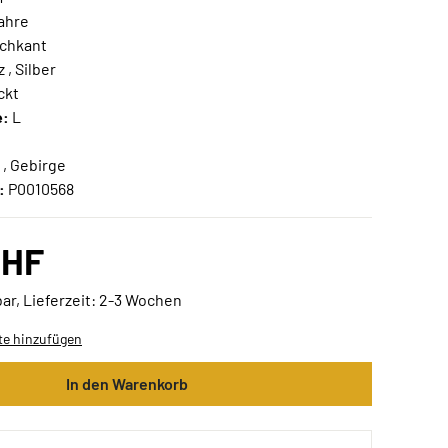
ahre
chkant
, Silber
ckt
e:
L
 , Gebirge
:
P0010568
CHF
ar, Lieferzeit: 2-3 Wochen
te hinzufügen
In den Warenkorb