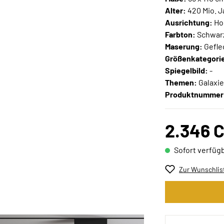
Alter:
420 Mio. J
Ausrichtung:
Ho
Farbton:
Schwarz 
Maserung:
Gefle
Größenkategori
Spiegelbild:
-
Themen:
Galaxie
Produktnummer
2.346 
Sofort verfügb
Zur Wunschlis