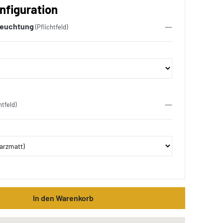
nfiguration
leuchtung
(Pflichtfeld)
htfeld)
In den Warenkorb