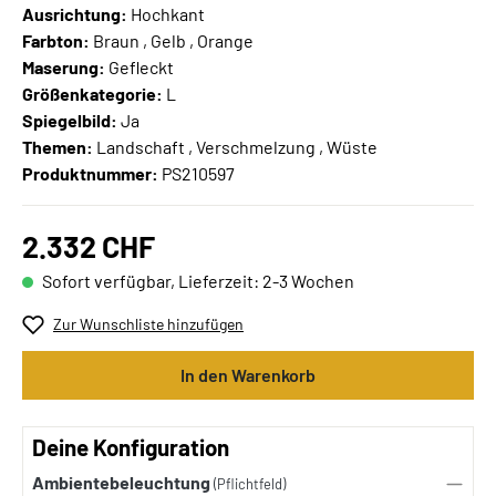
Ausrichtung:
Hochkant
Farbton:
Braun , Gelb , Orange
Maserung:
Gefleckt
Größenkategorie:
L
Spiegelbild:
Ja
Themen:
Landschaft , Verschmelzung , Wüste
Produktnummer:
PS210597
2.332 CHF
Sofort verfügbar, Lieferzeit: 2-3 Wochen
Zur Wunschliste hinzufügen
In den Warenkorb
Deine Konfiguration
Ambientebeleuchtung
(Pflichtfeld)