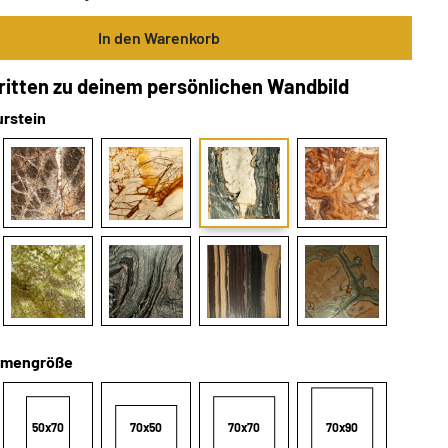
In den Warenkorb
hritten zu deinem persönlichen Wandbild
urstein
hmengröße
50x70
70x50
70x70
70x90