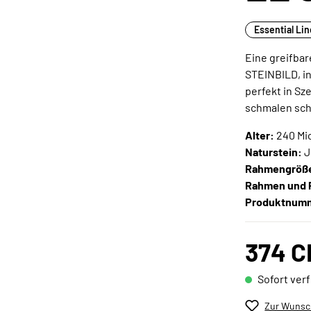
Essential Li
Eine greifbar
STEINBILD, in
perfekt in Sz
schmalen sch
Alter:
240 Mio
Naturstein:
J
Rahmengröß
Rahmen und 
Produktnum
374 C
Sofort verf
Zur Wunsch