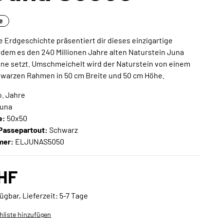
ne
e Erdgeschichte präsentiert dir dieses einzigartige
dem es den 240 Millionen Jahre alten Naturstein Juna
ene setzt. Umschmeichelt wird der Naturstein von einem
warzen Rahmen in 50 cm Breite und 50 cm Höhe.
. Jahre
una
e:
50x50
Passepartout:
Schwarz
mer:
ELJUNAS5050
HF
ügbar, Lieferzeit: 5-7 Tage
liste hinzufügen