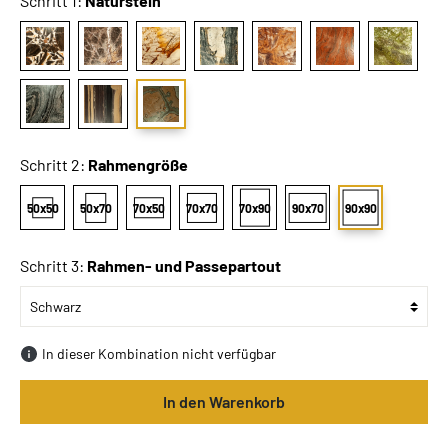
Schritt 1:
Naturstein
Schritt 2:
Rahmengröße
50x50
50x70
70x50
70x70
70x90
90x70
90x90
Schritt 3:
Rahmen- und Passepartout
In dieser Kombination nicht verfügbar
In den Warenkorb