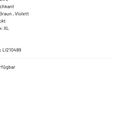
chkant
Braun , Violett
ckt
e:
XL
:
LI210489
rfügbar