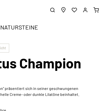
NATURSTEINE
ergrundwissen.
gen
icht
tus Champion
e harmonisch in jeden Einrichtungsstil
d erhalte inspirierende Gestaltungsideen.
z
n“ präsentiert sich in seiner geschwungenen
 helle Creme- oder dunkle Lilatöne beinhaltet.
Außergewöhnliche Kunstwerke
Jetzt entdecken
ahre