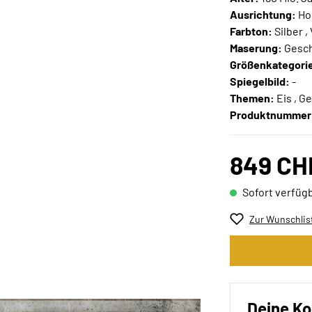
Ausrichtung:
Ho
Farbton:
Silber ,
Maserung:
Gesc
Größenkategori
Spiegelbild:
-
Themen:
Eis , G
Produktnummer
849 CH
Sofort verfügb
Zur Wunschlis
Deine Ko