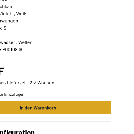
chkant
 Violett , Weiß
hwungen
e:
S
ewässer , Wellen
:
P0010869
F
ar, Lieferzeit: 2-3 Wochen
te hinzufügen
In den Warenkorb
nfiguration