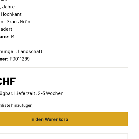
. Jahre
:
Hochkant
n , Grau , Grün
adert
orie:
M
-
ungel , Landschaft
mer:
P0011289
 CHF
ügbar, Lieferzeit: 2-3 Wochen
liste hinzufügen
In den Warenkorb