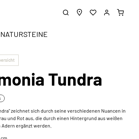
NATURSTEINE
ergrundwissen.
gen
bersicht
monia Tundra
e harmonisch in jeden Einrichtungsstil
d erhalte inspirierende Gestaltungsideen.
z
s
ndra“ zeichnet sich durch seine verschiedenen Nuancen in
rau und Rot aus, die durch einen Hintergrund aus weißen
Außergewöhnliche Kunstwerke
 Adern ergänzt werden.
Jetzt entdecken
7 cm