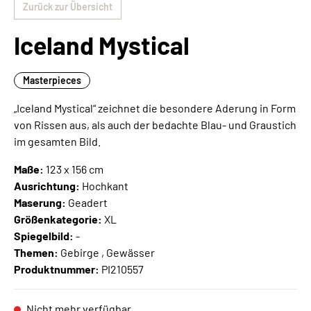
Zurück zur Übersicht
Iceland Mystical
Masterpieces
„Iceland Mystical“ zeichnet die besondere Aderung in Form
von Rissen aus, als auch der bedachte Blau- und Graustich
im gesamten Bild.
Maße:
123 x 156 cm
Ausrichtung:
Hochkant
Maserung:
Geadert
Größenkategorie:
XL
Spiegelbild:
-
Themen:
Gebirge , Gewässer
Produktnummer:
PI210557
Nicht mehr verfügbar