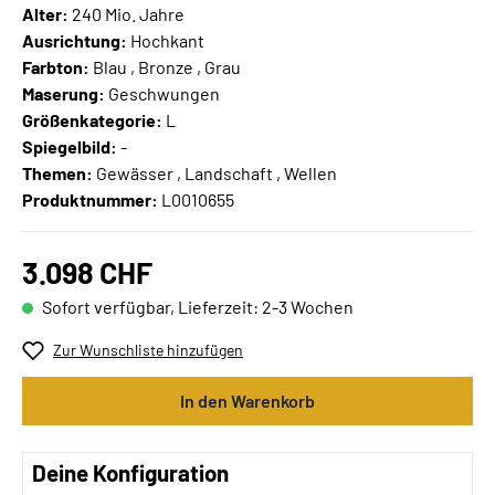
Alter:
240 Mio. Jahre
Ausrichtung:
Hochkant
Farbton:
Blau , Bronze , Grau
Maserung:
Geschwungen
Größenkategorie:
L
Spiegelbild:
-
Themen:
Gewässer , Landschaft , Wellen
Produktnummer:
L0010655
3.098 CHF
Sofort verfügbar, Lieferzeit: 2-3 Wochen
Zur Wunschliste hinzufügen
In den Warenkorb
Deine Konfiguration