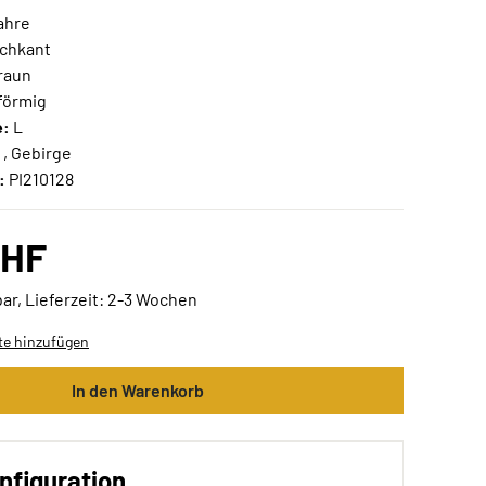
ahre
chkant
Braun
förmig
e:
L
 , Gebirge
:
PI210128
CHF
ar, Lieferzeit: 2-3 Wochen
te hinzufügen
In den Warenkorb
nfiguration