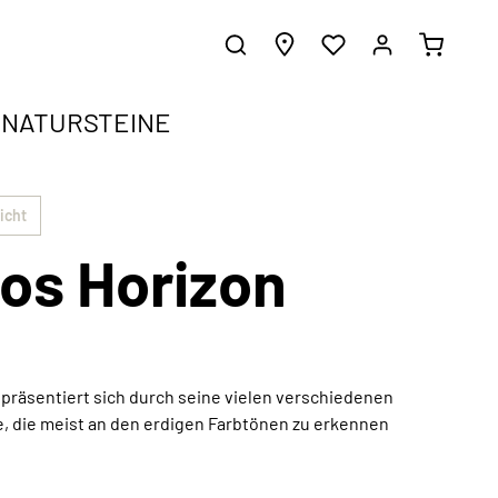
NATURSTEINE
ergrundwissen.
gen
icht
os Horizon
e harmonisch in jeden Einrichtungsstil
d erhalte inspirierende Gestaltungsideen.
z
 präsentiert sich durch seine vielen verschiedenen
, die meist an den erdigen Farbtönen zu erkennen
Außergewöhnliche Kunstwerke
Jetzt entdecken