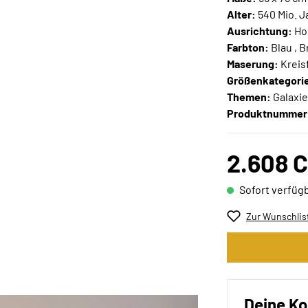
Alter:
540 Mio. J
Ausrichtung:
Ho
Farbton:
Blau , 
Maserung:
Kreis
Größenkategori
Themen:
Galaxie
Produktnummer
2.608 
Sofort verfügb
Zur Wunschlis
Deine Ko