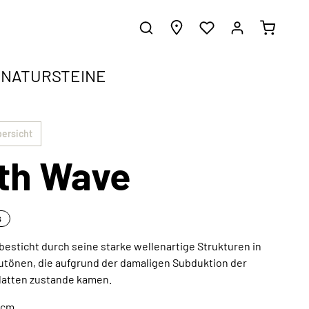
NATURSTEINE
ergrundwissen.
gen
bersicht
th Wave
e harmonisch in jeden Einrichtungsstil
d erhalte inspirierende Gestaltungsideen.
z
s
besticht durch seine starke wellenartige Strukturen in
utönen, die aufgrund der damaligen Subduktion der
Außergewöhnliche Kunstwerke
Platten zustande kamen.
Jetzt entdecken
 cm