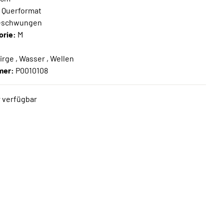
:
Querformat
schwungen
orie:
M
-
rge , Wasser , Wellen
mer:
P0010108
 verfügbar