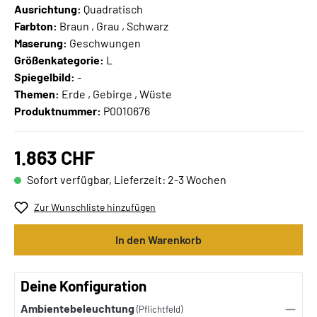
Ausrichtung:
Quadratisch
Farbton:
Braun , Grau , Schwarz
Maserung:
Geschwungen
Größenkategorie:
L
Spiegelbild:
-
Themen:
Erde , Gebirge , Wüste
Produktnummer:
P0010676
1.863 CHF
Sofort verfügbar, Lieferzeit: 2-3 Wochen
Zur Wunschliste hinzufügen
In den Warenkorb
Deine Konfiguration
Ambientebeleuchtung
(Pflichtfeld)