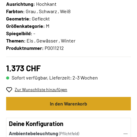
Ausrichtung:
Hochkant
Farbton:
Grau , Schwarz , Weiß
Geometrie:
Gefleckt
Größenkategorie:
M
Spiegelbild:
-
Themen:
Eis , Gewässer , Winter
Produktnummer:
P0011212
1.373 CHF
Sofort verfügbar, Lieferzeit: 2-3 Wochen
Zur Wunschliste hinzufügen
In den Warenkorb
Deine Konfiguration
Ambientebeleuchtung
(Pflichtfeld)